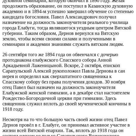
духовной семинарии, которую окончил в 1890 году. Желая
продолжить образование, он поступил в Казанскую духовную
академию и в 1894-м успешно завершил обучение со степенью
кандидата богословия. Павел Александрович получил
назначение на должность законоучителя реального училища
города Елабуги, тогда являвшегося уездным центром Вятской
губернии. Таким образом, Дернов вернулся на Вятскую
землю, чтобы всеми своими силами и полученными в
семинарии и академии знаниями служить вятским людям.
26 сентября того же 1894 года он обвенчался с дочерью
протодиакона елабужского Спасского собора Анной
Аркадьевной Лаженицыной. Вскоре, 2 октября, епископ
Сарапульский Алексий рукоположил Павла Дернова в сан
иерея и определил как сверхштатного священника к
Спасскому собору без права получения доходов. 30 ноября
отец Павел был назначен на должность законоучителя
Елабужской женской гимназии, а в декабре стал настоятелем
Рождество-Богородичной церкви при гимназии. Здесь
священник служил вплоть до своей мученической кончины в
1918 году.
Несмотря на то что большую часть своей жизни отец Павел
Дернов провёл в г. Елабуге, он принимал активное участие в
жизни всей Вятской епархии. Так, вплоть до 1918 года он
состоял членом не только Сарапульского Вознесенского