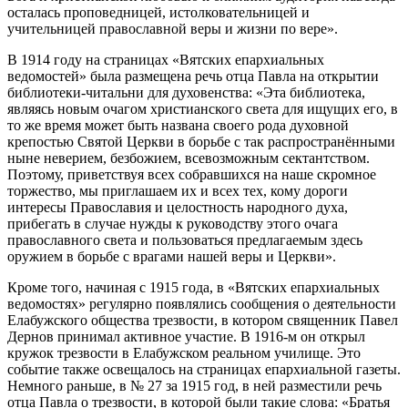
осталась проповедницей, истолковательницей и
учительницей православной веры и жизни по вере».
В 1914 году на страницах «Вятских епархиальных
ведомостей» была размещена речь отца Павла на открытии
библиотеки-читальни для духовенства: «Эта библиотека,
являясь новым очагом христианского света для ищущих его, в
то же время может быть названа своего рода духовной
крепостью Святой Церкви в борьбе с так распространёнными
ныне неверием, безбожием, всевозможным сектантством.
Поэтому, приветствуя всех собравшихся на наше скромное
торжество, мы приглашаем их и всех тех, кому дороги
интересы Православия и целостность народного духа,
прибегать в случае нужды к руководству этого очага
православного света и пользоваться предлагаемым здесь
оружием в борьбе с врагами нашей веры и Церкви».
Кроме того, начиная с 1915 года, в «Вятских епархиальных
ведомостях» регулярно появлялись сообщения о деятельности
Елабужского общества трезвости, в котором священник Павел
Дернов принимал активное участие. В 1916-м он открыл
кружок трезвости в Елабужском реальном училище. Это
событие также освещалось на страницах епархиальной газеты.
Немного раньше, в № 27 за 1915 год, в ней разместили речь
отца Павла о трезвости, в которой были такие слова: «Братья