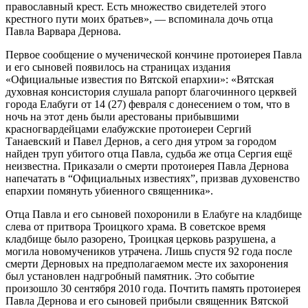
православный крест. Есть множество свидетелей этого
крестного пути моих братьев», — вспоминала дочь отца
Павла Варвара Дернова.
Первое сообщение о мученической кончине протоиерея Павла
и его сыновей появилось на страницах издания
«Официальные известия по Вятской епархии»: «Вятская
духовная консистория слушала рапорт благочинного церквей
города Елабуги от 14 (27) февраля с донесением о том, что в
ночь на этот день были арестованы прибывшими
красногвардейцами елабужские протоиереи Сергий
Танаевский и Павел Дернов, а сего дня утром за городом
найден труп убитого отца Павла, судьба же отца Сергия ещё
неизвестна. Приказали о смерти протоиерея Павла Дернова
напечатать в “Официальных известиях”, призвав духовенство
епархии помянуть убиенного священника».
Отца Павла и его сыновей похоронили в Елабуге на кладбище
слева от притвора Троицкого храма. В советское время
кладбище было разорено, Троицкая церковь разрушена, а
могила новомучеников утрачена. Лишь спустя 92 года после
смерти Дерновых на предполагаемом месте их захоронения
был установлен надгробный памятник. Это событие
произошло 30 сентября 2010 года. Почтить память протоиерея
Павла Дернова и его сыновей прибыли священник Вятской