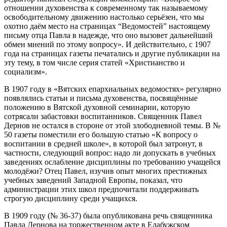
отношении духовенства к современному так называемому
освободительному движению настолько серьёзен, что мы
охотно даём место на страницах “Ведомостей” настоящему
письму отца Павла в надежде, что оно вызовет дальнейший
обмен мнений по этому вопросу». И действительно, с 1907
года на страницах газеты печатались и другие публикации на
эту тему, в том числе серия статей «Христианство и
социализм».
В 1907 году в «Вятских епархиальных ведомостях» регулярно
появлялись статьи и письма духовенства, посвящённые
положению в Вятской духовной семинарии, которую
сотрясали забастовки воспитанников. Священник Павел
Дернов не остался в стороне от этой злободневной темы. В №
50 газеты поместили его большую статью «К вопросу о
воспитании в средней школе», в которой был затронут, в
частности, следующий вопрос: надо ли допускать в учебных
заведениях ослабление дисциплины по требованию учащейся
молодёжи? Отец Павел, изучив опыт многих престижных
учебных заведений Западной Европы, показал, что
администрации этих школ предпочитали поддерживать
строгую дисциплину среди учащихся.
В 1909 году (№ 36-37) была опубликована речь священника
Павла Дернова на торжественном акте в Елабужском