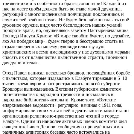
трезвенники и в особенности братья сопастыри! Каждый из
нас на месте своём должен быть во главе малой дружины,
ратующей с многочисленными полчищами поклонников и
служителей зелёного змия. Не будем безнадёжно слагать своё
духовное оружие, видя часто бесплодность наших усилий
побороть врага, но, одушевляясь заветом Пастыреначальника
Господа Иисуса Христа: «В мире скорбни будете, но дерзайте,
яко Аз победих мир», будем твёрдо и бесстрашно стоять на
страже вверенных нашему руководительству душ
христианских и всеми имеющимися у нас духовными мерами
спасать их от владычества пьянственной страсти, гибельной
для души и тела».
Отец Павел написал несколько брошюр, посвящённых борьбе
с пьянством, которые издавались в Елабуге тиражами в 5–10
тысяч экземпляров и распространялись по всей губернии.
Брошюры выписывались Вятским губернским комитетом
попечительства о народной трезвости и посылались в
народные библиотеки-читальни. Кроме того, «Вятские
епархиальные ведомости» регулярно, начиная с 1911 года,
информировали своих читателей о деятельности комитета по
организации религиозно-нравственных чтений в городе
Елабуге. Одним из наиболее активных членов комитета был
священник Павел Дернов: сообщения о проведённых им в
различных аудиториях беседах часто встречались на