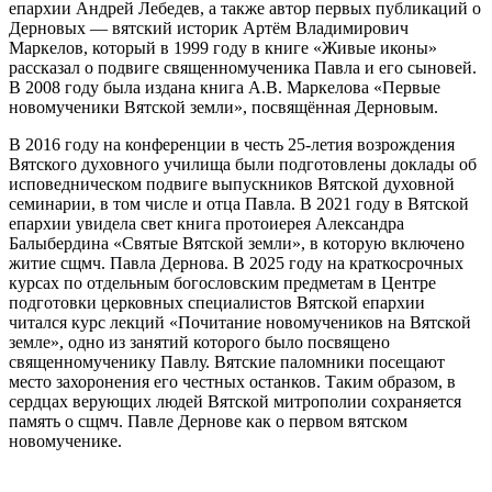
епархии Андрей Лебедев, а также автор первых публикаций о
Дерновых — вятский историк Артём Владимирович
Маркелов, который в 1999 году в книге «Живые иконы»
рассказал о подвиге священномученика Павла и его сыновей.
В 2008 году была издана книга А.В. Маркелова «Первые
новомученики Вятской земли», посвящённая Дерновым.
В 2016 году на конференции в честь 25-летия возрождения
Вятского духовного училища были подготовлены доклады об
исповедническом подвиге выпускников Вятской духовной
семинарии, в том числе и отца Павла. В 2021 году в Вятской
епархии увидела свет книга протоиерея Александра
Балыбердина «Святые Вятской земли», в которую включено
житие сщмч. Павла Дернова. В 2025 году на краткосрочных
курсах по отдельным богословским предметам в Центре
подготовки церковных специалистов Вятской епархии
читался курс лекций «Почитание новомучеников на Вятской
земле», одно из занятий которого было посвящено
священномученику Павлу. Вятские паломники посещают
место захоронения его честных останков. Таким образом, в
сердцах верующих людей Вятской митрополии сохраняется
память о сщмч. Павле Дернове как о первом вятском
новомученике.