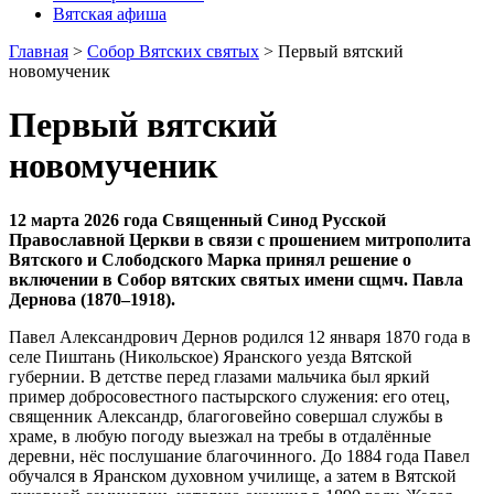
Вятская афиша
Главная
>
Собор Вятских святых
>
Первый вятский
новомученик
Первый вятский
новомученик
12 марта 2026 года Священный Синод Русской
Православной Церкви в связи с прошением митрополита
Вятского и Слободского Марка принял решение о
включении в Собор вятских святых имени сщмч. Павла
Дернова (1870–1918).
Павел Александрович Дернов родился 12 января 1870 года в
селе Пиштань (Никольское) Яранского уезда Вятской
губернии. В детстве перед глазами мальчика был яркий
пример добросовестного пастырского служения: его отец,
священник Александр, благоговейно совершал службы в
храме, в любую погоду выезжал на требы в отдалённые
деревни, нёс послушание благочинного. До 1884 года Павел
обучался в Яранском духовном училище, а затем в Вятской