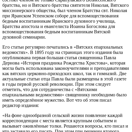
братства, но и Вятского братства святителя Николая, Вятского
миссионерского общества, был членом Братства свт. Николая
при Яранском Успенском соборе для вспомоществования
бедным воспитанникам Яранского духовного училища,
Братства апостола и евангелиста Иоанна Богослова для
вспомоществования бедным воспитанникам Вятской
духовной семинарии.
Его статьи регулярно печатались в «Вятских епархиальных
ведомостях». В 1895 году на страницах этого издания была
опубликована первая большая статья священника Павла
Дернова «История праздника Рождества Христова», которая
могла быть использована законоучителями и преподавателями
как вятских церковно-приходских школ, так и гимназий. Две
актуальные статьи отца Павла были размещены в этой газете
в годы первой русской революции. При этом следует
отметить, что для сотрудничества с «Вятскими
епархиальными ведомостями» священнику необходимо было
иметь определённое мужество. Вот что об этом писал
редактор издания:
«На фоне однообразной сельской жизни появление каждой
корреспонденции с места является крупным событием и
вызывает оживлённые толки. Решаются вопросы, кто писал и
что заставило его писать. При этом при решении второго