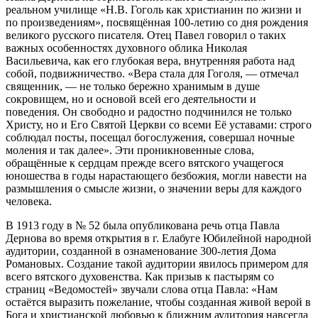
реальном училище «Н.В. Гоголь как христианин по жизни и
по произведениям», посвящённая 100-летию со дня рождения
великого русского писателя. Отец Павел говорил о таких
важных особенностях духовного облика Николая
Васильевича, как его глубокая вера, внутренняя работа над
собой, подвижничество. «Вера стала для Гоголя, — отмечал
священник, — не только бережно хранимым в душе
сокровищем, но и основой всей его деятельности и
поведения. Он свободно и радостно подчинился не только
Христу, но и Его Святой Церкви со всеми Её уставами: строго
соблюдал посты, посещал богослужения, совершал ночные
моления и так далее». Эти проникновенные слова,
обращённые к сердцам прежде всего вятского учащегося
юношества в годы нарастающего безбожия, могли навести на
размышления о смысле жизни, о значении веры для каждого
человека.
В 1913 году в № 52 была опубликована речь отца Павла
Дернова во время открытия в г. Елабуге Юбилейной народной
аудитории, созданной в ознаменование 300-летия Дома
Романовых. Создание такой аудитории явилось примером для
всего вятского духовенства. Как призыв к пастырям со
страниц «Ведомостей» звучали слова отца Павла: «Нам
остаётся выразить пожелание, чтобы созданная живой верой в
Бога и христианской любовью к ближним аудитория навсегда