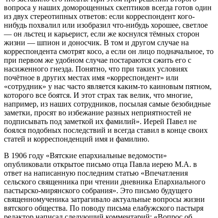
вопроса у наших доморощенных скептиков всегда готов один
из двух стереотипных ответов: если корреспондент кого-
нибудь похвалил или изобразил что-нибудь хорошее, светлое
— он льстец и карьерист, если же коснулся тёмных сторон
жизни — шпион и доносчик. В том и другом случае на
корреспондента смотрят косо, а если он лицо подначальное, то
при первом же удобном случае постараются сжить его с
насиженного гнезда. Понятно, что при таких условиях
почётное в других местах имя «корреспондент» или
«сотрудник» у нас часто является каким-то каиновым пятном,
которого все боятся. И этот страх так велик, что многие,
например, из наших сотрудников, посылая самые безобидные
заметки, просят во избежание разных неприятностей не
подписывать под заметкой их фамилий». Иерей Павел не
боялся подобных последствий и всегда ставил в конце своих
статей и корреспонденций имя и фамилию.
В 1906 году «Вятские епархиальные ведомости»
опубликовали открытое письмо отца Павла иерею М.А. в
ответ на написанную последним статью «Впечатления
сельского священника при чтении дневника Епархиального
пастырско-мирянского собрания». Это письмо будущего
священномученика затрагивало актуальные вопросы жизни
вятского общества. По поводу письма елабужского пастыря
редактор написал следующий комментарий: «Вопрос об