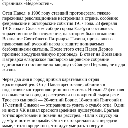
страницах «Ведомостей».
Отец Павел, в 1906 году ставший протоиереем, тяжело
переживал революционные нестроения в стране, особенно
февральские и октябрьские события 1917 года. 23 февраля
1918 года в Спасском соборе города Елабуги состоялось
торжественное богослужение, на котором было оглашено
Воззвание Святейшего Патриарха Тихона, призвавшего
православный русский народ к защите попираемых
безбожниками святынь. После этого отец Павел Дернов
произнёс воодушевлённую проповедь. В ответ на Воззвание
Патриарха елабужское пастырско-мирянское собрание
единогласно постановило защищать Святую Церковь, не щадя
жизни.
Через два дня в город прибыл карательный отряд
красноармейцев. Отца Павла арестовали, обвинив в
подготовке контрреволюционного мятежа. Ночью 27 февраля
его вывели за город и расстреляли на покрытой льдом реке.
Трое его сыновей — 20-летний Борис, 18-летний Григорий и
17-летний Симеон — отправились узнать о судьбе отца. Один
из них в ЧК назвал красногвардейцев душегубами. Братьев
тотчас арестовали и повели на расстрел. «Шли к спуску на
дамбу и потом по дамбе. Они что-то кричали для передачи
маме, что-то вроде того, что идут умирать за веру и