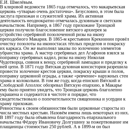
Е.И. Шмелёвым.
В клировой ведомости 1865 года отмечалось, что макарьевская
церковь «утварью очень достаточна». Безусловно, в этом была
заслуга прихожан и служителей храма. Их активная
деятельность неоднократно отмечалась духовным и светским
начальством. Например, в 1867 году прихожане Троицкой
церкви получили благословение вятского архиерея за
устройство серебряной позолоченной ризы на икону
преподобного Макария. В 1865-м крестьянин Крекнинин провёл
очистку позолоты на иконостасах тёплых приделов и покраску
их каркаса. Он же выполнял заказы по золочению элементов
убранства храма. А мастер серебряных дел Агафонов взялся за
поправку серебряных кадил, ризы на икону Николая
Чудотворца, сияния к венцу, серебряной лампадки и приделку к
ней цепи. В 1871 году Вятская духовная консистория разрешила
провести золочение крестов церкви, покраску крыши и полов,
поправку церковной ограды, а также «ревчение» наружных стен
храма и колокольни. В том же году, когда епископ Вятский и
Слободской Аполлос обозревал Вятскую епархию, в Макарье
ему было приятно увидеть, что Троицкая церковь благолепно
украшена и содержится в чистоте и порядке, что
свидетельствовало о попечительности священника и усердии к
храму прихожан.
Ревностны к своим обязанностям были церковные старосты из
числа местных крестьян. Назовём имена лишь некоторых из них.
В 1897 году была объявлена благодарность епархиального
начальства Фёдору Ивановичу Долгушину за пожертвование им
плащаницы стоимостью 250 рублей. А в 1899-м он был