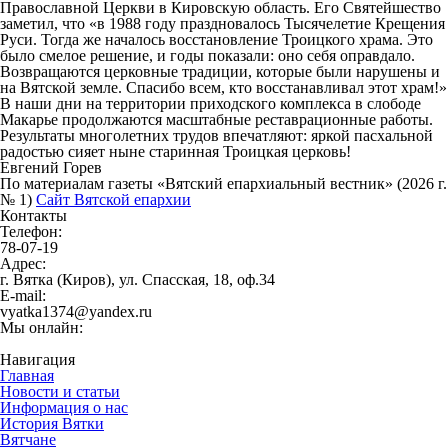
Православной Церкви в Кировскую область. Его Святейшество
заметил, что «в 1988 году праздновалось Тысячелетие Крещения
Руси. Тогда же началось восстановление Троицкого храма. Это
было смелое решение, и годы показали: оно себя оправдало.
Возвращаются церковные традиции, которые были нарушены и
на Вятской земле. Спасибо всем, кто восстанавливал этот храм!»
В наши дни на территории приходского комплекса в слободе
Макарье продолжаются масштабные реставрационные работы.
Результаты многолетних трудов впечатляют: яркой пасхальной
радостью сияет ныне старинная Троицкая церковь!
Евгений Горев
По материалам газеты «Вятский епархиальный вестник» (2026 г.
№ 1)
Сайт Вятской епархии
Контакты
Телефон:
78-07-19
Адрес:
г. Вятка (Киров), ул. Спасская, 18, оф.34
E-mail:
vyatka1374@yandex.ru
Мы онлайн:
Навигация
Главная
Новости и статьи
Информация о нас
История Вятки
Вятчане