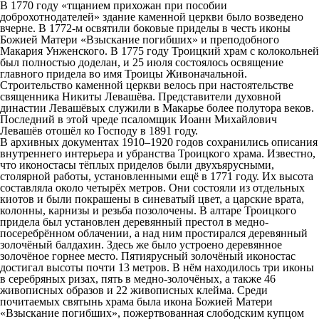
В 1770 году «тщанием прихожан при пособии
доброхотнодателей» здание каменной церкви было возведено
вчерне. В 1772-м освятили боковые приделы в честь иконы
Божией Матери «Взыскание погибших» и преподобного
Макария Унженского. В 1775 году Троицкий храм с колокольней
был полностью доделан, и 25 июля состоялось освящение
главного придела во имя Троицы Живоначальной.
Строительство каменной церкви велось при настоятельстве
священника Никиты Левашёва. Представители духовной
династии Левашёвых служили в Макарье более полутора веков.
Последний в этой чреде псаломщик Иоанн Михайлович
Левашёв отошёл ко Господу в 1891 году.
В архивных документах 1910–1920 годов сохранились описания
внутреннего интерьера и убранства Троицкого храма. Известно,
что иконостасы тёплых приделов были двухъярусными,
столярной работы, установленными ещё в 1771 году. Их высота
составляла около четырёх метров. Они состояли из отдельных
киотов и были покрашены в синеватый цвет, а царские врата,
колонны, карнизы и резьба позолочены. В алтаре Троицкого
придела был установлен деревянный престол в медно-
посеребрённом облачении, а над ним простирался деревянный
золочёный балдахин. Здесь же было устроено деревянное
золочёное горнее место. Пятиярусный золочёный иконостас
достигал высоты почти 13 метров. В нём находилось три иконы
в серебряных ризах, пять в медно-золочёных, а также 46
живописных образов и 22 живописных клейма. Среди
почитаемых святынь храма была икона Божией Матери
«Взыскание погибших», пожертвованная слободским купцом