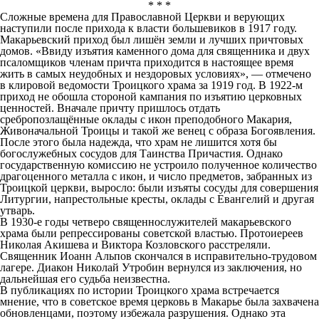
* * *
Сложные времена для Православной Церкви и верующих
наступили после прихода к власти большевиков в 1917 году.
Макарьевский приход был лишён земли и лучших причтовых
домов. «Ввиду изъятия каменного дома для священника и двух
псаломщиков членам причта приходится в настоящее время
жить в самых неудобных и нездоровых условиях», — отмечено
в клировой ведомости Троицкого храма за 1919 год. В 1922-м
приход не обошла стороной кампания по изъятию церковных
ценностей. Вначале причту пришлось отдать
сребропозлащённые оклады с икон преподобного Макария,
Живоначальной Троицы и такой же венец с образа Богоявления.
После этого была надежда, что храм не лишится хотя бы
богослужебных сосудов для Таинства Причастия. Однако
государственную комиссию не устроило полученное количество
драгоценного металла с икон, и число предметов, забранных из
Троицкой церкви, выросло: были изъяты сосуды для совершения
Литургии, напрестольные кресты, оклады с Евангелий и другая
утварь.
В 1930-е годы четверо священнослужителей макарьевского
храма были репрессированы советской властью. Протоиереев
Николая Акишева и Виктора Козловского расстреляли.
Священник Иоанн Альпов скончался в исправительно-трудовом
лагере. Диакон Николай Утробин вернулся из заключения, но
дальнейшая его судьба неизвестна.
В публикациях по истории Троицкого храма встречается
мнение, что в советское время церковь в Макарье была захвачена
обновленцами, поэтому избежала разрушения. Однако эта