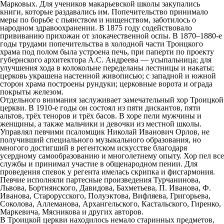
Марковых. Для учеников макарьевской школы закупались
книги, которые раздавались им. Попечительство принимало
меры по борьбе с пьянством и нищенством, заботилось о
народном здравоохранении. В 1875 году содействовало
прививанию прихожан от злокачественной оспы. В 1870–1880-е
годы трудами попечительства в холодной части Троицкого
храма под полом была устроена печь, при паперти по проекту
губернского архитектора А.С. Андреева — усыпальница; для
улучшения хода в колокольне переделаны лестницы и накаты;
церковь украшена настенной живописью; с западной и южной
сторон храма построены рундуки; церковные ворота и ограда
покрыты железом.
Отдельного внимания заслуживает замечательный хор Троицкой
церкви. В 1910-е годы он состоял из пяти дискантов, пяти
альтов, трёх теноров и трёх басов. В хоре пели мужчины и
женщины, а также мальчики и девочки из местной школы.
Управлял певчими псаломщик Николай Иванович Орлов, не
получивший специального музыкального образования, но
многого достигший в регентском искусстве благодаря
усердному самообразованию и многолетнему опыту. Хор пел все
службы и принимал участие в общенародном пении. Для
проведения спевок у регента имелась скрипка и фисгармония.
Певчие исполняли партесные произведения Турчанинова,
Львова, Бортнянского, Давидова, Бахметьева, П. Иванова, Ф.
Иванова, Старорусского, Полуэктова, Вифляева, Григорьева,
Соколова, Аллеманова, Архангельского, Кастальского, Гиренко,
Маркевича, Мясникова и других авторов.
В Троицкой церкви находилось немало старинных предметов,