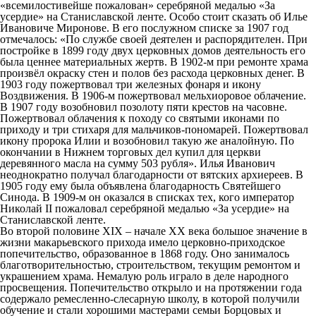
«всемилостивейше пожалован» серебряной медалью «За
усердие» на Станиславской ленте. Особо стоит сказать об Илье
Ивановиче Миронове. В его послужном списке за 1907 год
отмечалось: «По службе своей деятелен и распорядителен. При
постройке в 1899 году двух церковных домов деятельность его
была ценнее материальных жертв. В 1902-м при ремонте храма
произвёл окраску стен и полов без расхода церковных денег. В
1903 году пожертвовал три железных фонаря и икону
Воздвижения. В 1906-м пожертвовал мельхиоровое облачение.
В 1907 году возобновил позолоту пяти крестов на часовне.
Пожертвовал облачения к походу со святыми иконами по
приходу и три стихаря для мальчиков-пономарей. Пожертвовал
икону пророка Илии и возобновил такую же аналойную. По
окончании в Нижнем торговых дел купил для церкви
деревянного масла на сумму 503 рубля». Илья Иванович
неоднократно получал благодарности от вятских архиереев. В
1905 году ему была объявлена благодарность Святейшего
Синода. В 1909-м он оказался в списках тех, кого император
Николай II пожаловал серебряной медалью «За усердие» на
Станиславской ленте.
Во второй половине XIX – начале ХХ века большое значение в
жизни макарьевского прихода имело церковно-приходское
попечительство, образованное в 1868 году. Оно занималось
благотворительностью, строительством, текущим ремонтом и
украшением храма. Немалую роль играло в деле народного
просвещения. Попечительство открыло и на протяжении года
содержало ремесленно-слесарную школу, в которой получили
обучение и стали хорошими мастерами семьи Борцовых и