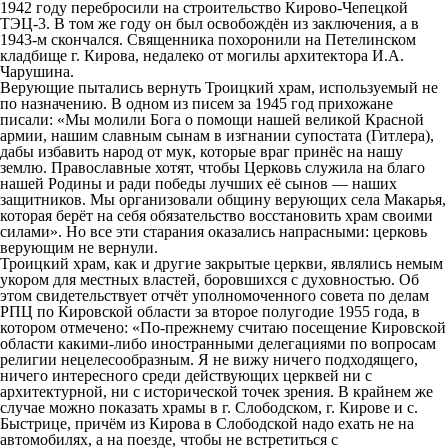
1942 году перебросили на строительство Кирово-Чепецкой
ТЭЦ-3. В том же году он был освобождён из заключения, а в
1943-м скончался. Священника похоронили на Петелинском
кладбище г. Кирова, недалеко от могилы архитектора И.А.
Чарушина.
Верующие пытались вернуть Троицкий храм, используемый не
по назначению. В одном из писем за 1945 год прихожане
писали: «Мы молили Бога о помощи нашей великой Красной
армии, нашим славным сынам в изгнании супостата (Гитлера),
дабы избавить народ от мук, которые враг принёс на нашу
землю. Православные хотят, чтобы Церковь служила на благо
нашей Родины и ради победы лучших её сынов — наших
защитников. Мы организовали общину верующих села Макарья,
которая берёт на себя обязательство восстановить храм своими
силами». Но все эти старания оказались напрасными: церковь
верующим не вернули.
Троицкий храм, как и другие закрытые церкви, являлись немым
укором для местных властей, боровшихся с духовностью. Об
этом свидетельствует отчёт уполномоченного совета по делам
РПЦ по Кировской области за второе полугодие 1955 года, в
котором отмечено: «По-прежнему считаю посещение Кировской
области какими-либо иностранными делегациями по вопросам
религии нецелесообразным. Я не вижу ничего подходящего,
ничего интересного среди действующих церквей ни с
архитектурной, ни с исторической точек зрения. В крайнем же
случае можно показать храмы в г. Слободском, г. Кирове и с.
Быстрице, причём из Кирова в Слободской надо ехать не на
автомобилях, а на поезде, чтобы не встретиться с