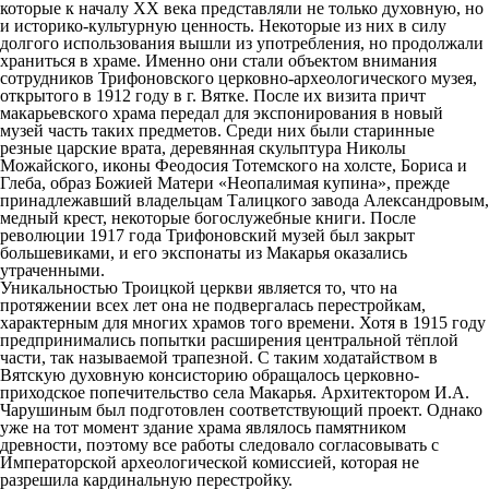
которые к началу ХХ века представляли не только духовную, но
и историко-культурную ценность. Некоторые из них в силу
долгого использования вышли из употребления, но продолжали
храниться в храме. Именно они стали объектом внимания
сотрудников Трифоновского церковно-археологического музея,
открытого в 1912 году в г. Вятке. После их визита причт
макарьевского храма передал для экспонирования в новый
музей часть таких предметов. Среди них были старинные
резные царские врата, деревянная скульптура Николы
Можайского, иконы Феодосия Тотемского на холсте, Бориса и
Глеба, образ Божией Матери «Неопалимая купина», прежде
принадлежавший владельцам Талицкого завода Александровым,
медный крест, некоторые богослужебные книги. После
революции 1917 года Трифоновский музей был закрыт
большевиками, и его экспонаты из Макарья оказались
утраченными.
Уникальностью Троицкой церкви является то, что на
протяжении всех лет она не подвергалась перестройкам,
характерным для многих храмов того времени. Хотя в 1915 году
предпринимались попытки расширения центральной тёплой
части, так называемой трапезной. С таким ходатайством в
Вятскую духовную консисторию обращалось церковно-
приходское попечительство села Макарья. Архитектором И.А.
Чарушиным был подготовлен соответствующий проект. Однако
уже на тот момент здание храма являлось памятником
древности, поэтому все работы следовало согласовывать с
Императорской археологической комиссией, которая не
разрешила кардинальную перестройку.