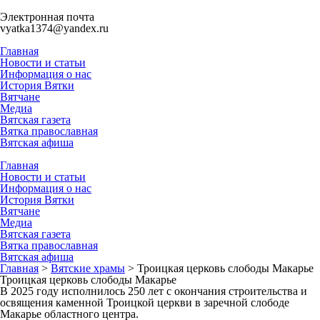
Электронная почта
vyatka1374@yandex.ru
Главная
Новости и статьи
Информация о нас
История Вятки
Вятчане
Медиа
Вятская газета
Вятка православная
Вятская афиша
Главная
Новости и статьи
Информация о нас
История Вятки
Вятчане
Медиа
Вятская газета
Вятка православная
Вятская афиша
Главная
>
Вятские храмы
>
Троицкая церковь слободы Макарье
Троицкая церковь слободы Макарье
В 2025 году исполнилось 250 лет с окончания строительства и
освящения каменной Троицкой церкви в заречной слободе
Макарье областного центра.