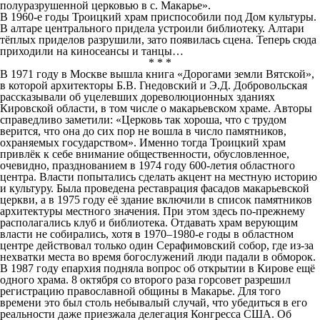
полуразрушенной церковью в с. Макарье».
В 1960-е годы Троицкий храм приспособили под Дом культуры.
В алтаре центрального придела устроили библиотеку. Алтари
тёплых приделов разрушили, зато появилась сцена. Теперь сюда
приходили на киносеансы и танцы…
* * *
В 1971 году в Москве вышла книга «Дорогами земли Вятской»,
в которой архитекторы Б.В. Гнедовский и Э.Д. Добровольская
рассказывали об уцелевших дореволюционных зданиях
Кировской области, в том числе о макарьевском храме. Авторы
справедливо заметили: «Церковь так хороша, что с трудом
верится, что она до сих пор не вошла в число памятников,
охраняемых государством». Именно тогда Троицкий храм
привлёк к себе внимание общественности, обусловленное,
очевидно, празднованием в 1974 году 600-летия областного
центра. Власти попытались сделать акцент на местную историю
и культуру. Была проведена реставрация фасадов макарьевской
церкви, а в 1975 году её здание включили в список памятников
архитектуры местного значения. При этом здесь по-прежнему
располагались клуб и библиотека. Отдавать храм верующим
власти не собирались, хотя в 1970–1980-е годы в областном
центре действовал только один Серафимовский собор, где из-за
нехватки места во время богослужений люди падали в обморок.
В 1987 году епархия подняла вопрос об открытии в Кирове ещё
одного храма. 8 октября со второго раза горсовет разрешил
регистрацию православной общины в Макарье. Для того
времени это был столь небывалый случай, что убедиться в его
реальности даже приезжала делегация Конгресса США. Об