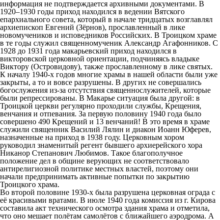
информация не подтверждается архивными документами. В
1920–1930 годы приход находился в ведении Вятского
епархиального совета, который в начале тридцатых возглавлял
архиепископ Евгений (Зёрнов), прославленный в лике
новомучеников и исповедников Российских. В Троицком храме
в те годы служил священномученик Александр Агафонников. С
1928 до 1931 года макарьевский приход находился в
викторовской церковной ориентации, подчиняясь владыке
Виктору (Островидову), также прославленному в лике святых.
К началу 1940-х годов многие храмы в нашей области были уже
закрыты, а то и вовсе разрушены. В других не совершались
богослужения из-за отсутствия священнослужителей, которые
были репрессированы. В Макарье ситуация была другой: в
Троицкой церкви регулярно проходили службы, Крещения,
венчания и отпевания. За первую половину 1940 года было
совершено 490 Крещений и 13 венчаний! В это время в храме
служили священник Василий Лялин и диакон Иоанн Юферев,
назначенные на приход в 1938 году. Церковным хором
руководил знаменитый регент бывшего архиерейского хора
Никанор Степанович Любимов. Такое благополучное
положение дел в общине верующих не соответствовало
антирелигиозной политике местных властей, поэтому они
начали предпринимать активные попытки по закрытию
Троицкого храма.
Во второй половине 1930-х была разрушена церковная ограда с
её красивыми вратами. В июле 1940 года комиссия из г. Кирова
составила акт технического осмотра здания храма и отметила,
что оно мешает полётам самолётов с ближайшего аэродрома. А