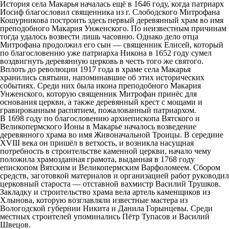
История села Макарья началась ещё в 1646 году, когда патриарх
Иосиф благословил священника из г. Слободского Митрофана
Кошурникова построить здесь первый деревянный храм во имя
преподобного Макария Унженского. По неизвестным причинам
тогда удалось возвести лишь часовню. Однако дело отца
Митрофана продолжил его сын — священник Елисей, который
по благословению уже патриарха Никона в 1652 году сумел
воздвигнуть деревянную церковь в честь того же святого.
Вплоть до революции 1917 года в храме села Макарья
хранились святыни, напоминавшие об этих исторических
событиях. Среди них была икона преподобного Макария
Унженского, которую священник Митрофан принёс для
основания церкви, а также деревянный крест с мощами и
гравированным распятием, пожалованный патриархом.
В 1698 году по благословению архиепископа Вятского и
Великопермского Ионы в Макарье началось возведение
деревянного храма во имя Живоначальной Троицы. В середине
XVIII века он пришёл в ветхость, и возникла насущная
потребность в строительстве каменной церкви, начало чему
положила храмозданная грамота, выданная в 1768 году
епископом Вятским и Великопермским Варфоломеем. Сбором
средств, заготовкой материалов и организацией работ руководил
церковный староста — отставной вахмистр Василий Трушков.
Закладку и строительство храма вела артель каменщиков из
Хлынова, которую возглавляли известные мастера из
Вологодской губернии Никита и Данила Горынцевы. Среди
местных строителей упоминались Пётр Тупасов и Василий
Швецов.