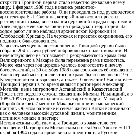
открытии Троицкой церкви стало известно буквально всему
миру. 1 февраля 1988 года начались ремонтно-
восстановительные работы. Они проводились под руководством
архитектора Е.Л. Скопина, который подготовил проекты
реставрации храма, воссоздания церковной ограды с вратами и
Александро-Невской часовни на приходской территории. За
ходом работ лично наблюдал архиепископ Кировский и
Слободской Хрисанф. На чертежах и проектах сохранились его
подписи с благословением.
За десять месяцев на восстановление Троицкой церкви было
собрано 204 тысячи рублей добровольных пожертвований. Из
недействующего на тот момент Преображенского храма села
Великорецкого в Макарье была перевезена рама иконостаса.
Менее чем через год церковь удалось подготовить к началу
богослужений, и 30 октября 1988 года состоялось её освящение.
Уже в первый месяц после этого в храме было совершено 195
Крещений детей и взрослых, а также 16 венчаний! Настоятелем
Троицкой церкви в то время являлся протоиерей Александр
Могилёв, ныне митрополит Астанайский и Казахстанский.
После него недолго служил священник Михаил Ильницкий, а в
1989–1993 годах приход возглавлял архимандрит Макарий
(Коробейников). Именно в Макарье он принял монашеский
постриг. Об этом батюшке и сейчас жители Вятки вспоминают
как о человеке высокой духовной жизни, молитвеннике,
истинном монахе и пастыре.
Историческим событием для Троицкого храма стало его
посещение Патриархом Московским и всея Руси Алексием II 1
октября 1994 года во время визита предстоятеля Русской