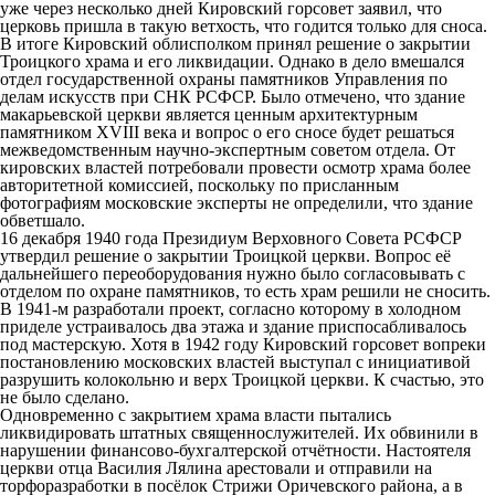
уже через несколько дней Кировский горсовет заявил, что
церковь пришла в такую ветхость, что годится только для сноса.
В итоге Кировский облисполком принял решение о закрытии
Троицкого храма и его ликвидации. Однако в дело вмешался
отдел государственной охраны памятников Управления по
делам искусств при СНК РСФСР. Было отмечено, что здание
макарьевской церкви является ценным архитектурным
памятником XVIII века и вопрос о его сносе будет решаться
межведомственным научно-экспертным советом отдела. От
кировских властей потребовали провести осмотр храма более
авторитетной комиссией, поскольку по присланным
фотографиям московские эксперты не определили, что здание
обветшало.
16 декабря 1940 года Президиум Верховного Совета РСФСР
утвердил решение о закрытии Троицкой церкви. Вопрос её
дальнейшего переоборудования нужно было согласовывать с
отделом по охране памятников, то есть храм решили не сносить.
В 1941-м разработали проект, согласно которому в холодном
приделе устраивалось два этажа и здание приспосабливалось
под мастерскую. Хотя в 1942 году Кировский горсовет вопреки
постановлению московских властей выступал с инициативой
разрушить колокольню и верх Троицкой церкви. К счастью, это
не было сделано.
Одновременно с закрытием храма власти пытались
ликвидировать штатных священнослужителей. Их обвинили в
нарушении финансово-бухгалтерской отчётности. Настоятеля
церкви отца Василия Лялина арестовали и отправили на
торфоразработки в посёлок Стрижи Оричевского района, а в