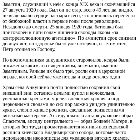
Замятин, служивший в ней с конца XIX века и скончавшийся
27 августа 1920 года. Был он не стар, всего 49 лет, да, видно,
не выдержало сердце пастыря всего, что пришлось перенести
от безбожной власти в первые годы после революции.
Незадолго до смерти, 25 января 1920 года, батюшка был
приговорён к пяти годам лишения свободы якобы «за
контрреволюционную агитацию». По амнистии срок снизили
до двух лет, но здоровье было уже потеряно, и летом отец
Пётр отошёл ко Господу.
По воспоминаниям анкушинских старожилов, кедры были
посажены каким-то священником, возможно, именно
Замятиным. Раньше их было три, росли они в церковной
ограде, которой сейчас уже нет, да и кедр остался один.
Храм села Анкушино почти полностью сохранил свой
внешний вид: остались целыми купол и колокольня,
увенчанные крестами, уцелела железная кровля, а под
церковными сводами до сих пор можно увидеть удивительно
яркие, словно живые росписи, сделанные неизвестными
вятскими мастерами. Апсиду южного алтаря украшает образ
Спасителя, апсиду центрального — образ Божией Матери, в
которых без труда просматриваются мотивы васнецовской
росписи киевского Владимирского собора, которые часто
использовали иконописцы для украшения вятских храмов.