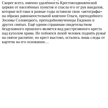
Скорее всего, именно удалённость Крестовоздвиженской
церкви от населённых пунктов и спасла его от рук вандалов,
которые всё-таки в разные годы оставили свои «автографы»
на образах равноапостольной княгини Ольги, преподобного
Зосимы Соловецкого, преподобномученицы Евдокии и
других святых. Ещё одним страшным свидетельством
бездуховного прошлого является вид расстрелянного креста
над куполом храма. Не побоялся лихой человек поднять ружьё
на святое распятие, но крест выстоял, остались лишь следы от
картечи на его основании…