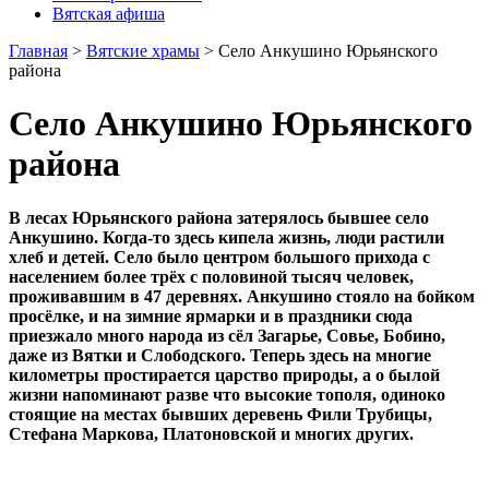
Вятская афиша
Главная
>
Вятские храмы
>
Село Анкушино Юрьянского
района
Село Анкушино Юрьянского
района
В лесах Юрьянского района затерялось бывшее село
Анкушино. Когда-то здесь кипела жизнь, люди растили
хлеб и детей. Село было центром большого прихода с
населением более трёх с половиной тысяч человек,
проживавшим в 47 деревнях. Анкушино стояло на бойком
просёлке, и на зимние ярмарки и в праздники сюда
приезжало много народа из сёл Загарье, Совье, Бобино,
даже из Вятки и Слободского. Теперь здесь на многие
километры простирается царство природы, а о былой
жизни напоминают разве что высокие тополя, одиноко
стоящие на местах бывших деревень Фили Трубицы,
Стефана Маркова, Платоновской и многих других.