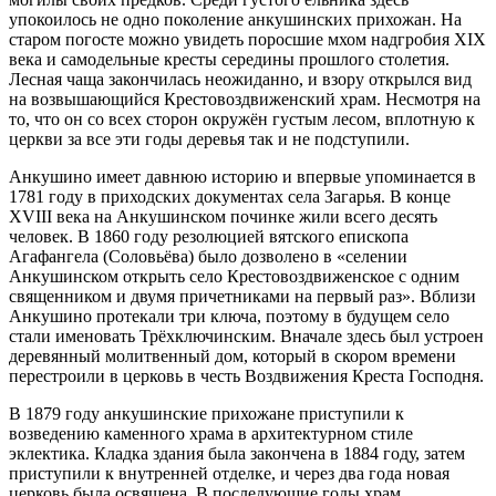
упокоилось не одно поколение анкушинских прихожан. На
старом погосте можно увидеть поросшие мхом надгробия XIX
века и самодельные кресты середины прошлого столетия.
Лесная чаща закончилась неожиданно, и взору открылся вид
на возвышающийся Крестовоздвиженский храм. Несмотря на
то, что он со всех сторон окружён густым лесом, вплотную к
церкви за все эти годы деревья так и не подступили.
Анкушино имеет давнюю историю и впервые упоминается в
1781 году в приходских документах села Загарья. В конце
XVIII века на Анкушинском починке жили всего десять
человек. В 1860 году резолюцией вятского епископа
Агафангела (Соловьёва) было дозволено в «селении
Анкушинском открыть село Крестовоздвиженское с одним
священником и двумя причетниками на первый раз». Вблизи
Анкушино протекали три ключа, поэтому в будущем село
стали именовать Трёхключинским. Вначале здесь был устроен
деревянный молитвенный дом, который в скором времени
перестроили в церковь в честь Воздвижения Креста Господня.
В 1879 году анкушинские прихожане приступили к
возведению каменного храма в архитектурном стиле
эклектика. Кладка здания была закончена в 1884 году, затем
приступили к внутренней отделке, и через два года новая
церковь была освящена. В последующие годы храм