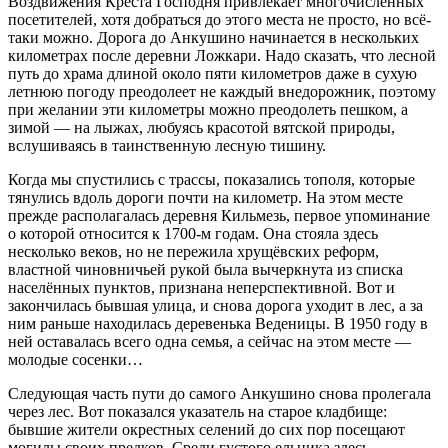
Воздвижения Креста Господня привлекает многочисленных
посетителей, хотя добраться до этого места не просто, но всё-
таки можно. Дорога до Анкушино начинается в нескольких
километрах после деревни Ложкари. Надо сказать, что лесной
путь до храма длиной около пяти километров даже в сухую
летнюю погоду преодолеет не каждый внедорожник, поэтому
при желании эти километры можно преодолеть пешком, а
зимой — на лыжах, любуясь красотой вятской природы,
вслушиваясь в таинственную лесную тишину.
Когда мы спустились с трассы, показались тополя, которые
тянулись вдоль дороги почти на километр. На этом месте
прежде располагалась деревня Кильмезь, первое упоминание
о которой относится к 1700-м годам. Она стояла здесь
несколько веков, но не пережила хрущёвских реформ,
властной чиновничьей рукой была вычеркнута из списка
населённых пунктов, признана неперспективной. Вот и
закончилась бывшая улица, и снова дорога уходит в лес, а за
ним раньше находилась деревенька Веденицы. В 1950 году в
ней оставалась всего одна семья, а сейчас на этом месте —
молодые сосенки…
Следующая часть пути до самого Анкушино снова пролегала
через лес. Вот показался указатель на старое кладбище:
бывшие жители окрестных селений до сих пор посещают
могилы своих предков. Среди густого ельника здесь