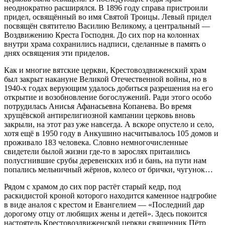
неоднократно расширялся. В 1896 году справа пристроили
придел, освящённый во имя Святой Троицы. Левый придел
посвящён святителю Василию Великому, а центральный —
Воздвижению Креста Господня. До сих пор на колоннах
внутри храма сохранились надписи, сделанные в память о
днях освящения эти приделов.
Как и многие вятские церкви, Крестовоздвиженский храм
был закрыт накануне Великой Отечественной войны, но в
1940-х годах верующим удалось добиться разрешения на его
открытие и возобновление богослужений. Ради этого особо
потрудилась Анисья Афанасьевна Копанева. Во время
хрущёвской антирелигиозной кампании церковь вновь
закрыли, на этот раз уже навсегда. А вскоре опустело и село,
хотя ещё в 1950 году в Анкушино насчитывалось 105 домов и
проживало 183 человека. Словно немногочисленные
свидетели былой жизни где-то в зарослях притаились
полусгнившие срубы деревенских изб и бань, на пути нам
попались мельничный жёрнов, колесо от брички, чугунок…
Рядом с храмом до сих пор растёт старый кедр, под
раскидистой кроной которого находится каменное надгробие
в виде аналоя с крестом и Евангелием — «Последний дар
дорогому отцу от любящих жены и детей». Здесь покоится
настоятель Крестовоздвиженской церкви священник Пётр