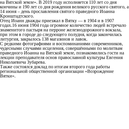
на Вятской земле». В 2019 году исполняется 110 лет со дня
кончины и 190 лет со дня рождения великого русского святого, а
14 июня – день прославления святого праведного Иоанна
Кронштадтского.
Отец Иоанн дважды приезжал в Вятку — в 1904 и в 1907
годах.16 июня 1904 года огромное количество людей встречало
знаменитого пастыря на перроне железнодорожного вокзала,
при этом в городе до следующего полудня, когда закончилась
литургия, закрылось 138 магазинов и лавок.
С редкими фотографиями и воспоминаниями современников,
чудесными случаями исцеления, совершёнными по молитвам
праведного Иоанна на Вятской земле, познакомились гости на
лекции преподавателя основ православной культуры Евгения
Николаевича Зубарева.
Также состоялся доклад по итогам второго года работы
региональной общественной организации «Возрождение
Вятки».